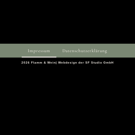
o
r
k
a
Impressum
Datenschutzerklärung
2026 Flamm & Wein| Webdesign der SF Studio GmbH